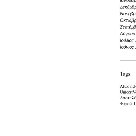
Ιανουάρ
Δεκέμβρ
Νοέμβρι
Οκτώβρ
Σεπτέμβ
Αύγουσ
Ιούλιος
Ιούνιος
Tags
AI
Covid
Unicert
V
Αποτελ
Φορείς 