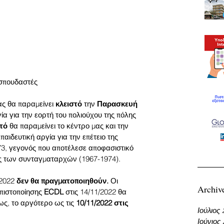
 σπουδαστές
ς θα παραμείνει 
κλειστό 
την 
Παρασκευή 
ία για την εορτή του πολιούχου της πόλης 
τό 
θα παραμείνει το κέντρο μας και την 
παιδευτική αργία για την επέτειο της 
73, γεγονός που αποτέλεσε αποφασιστικό 
ας των συνταγματαρχών (1967-1974). 
/2022 
δεν θα πραγματοποιηθούν. 
Οι 
Archiv
 πιστοποίησης 
ECDL 
στις 14/11/2022 θα 
ως, το αργότερο ως τις 
10/11/2022 στις 
Ιούλιος
Ιούνιος