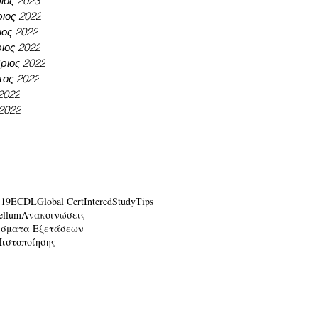
ιος 2023
ιος 2022
ος 2022
ιος 2022
ριος 2022
τος 2022
 2022
 2022
-19
ECDL
Global Cert
Intered
Study
Tips
ellum
Ανακοινώσεις
έσματα Εξετάσεων
Πιστοποίησης