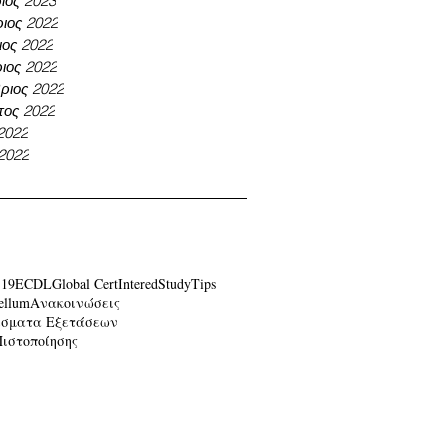
ιος 2023
ιος 2022
ος 2022
ιος 2022
ριος 2022
τος 2022
 2022
 2022
-19
ECDL
Global Cert
Intered
Study
Tips
ellum
Ανακοινώσεις
έσματα Εξετάσεων
Πιστοποίησης