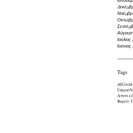
Ιανουάρ
Δεκέμβρ
Νοέμβρι
Οκτώβρ
Σεπτέμβ
Αύγουσ
Ιούλιος
Ιούνιος
Tags
AI
Covid
Unicert
V
Αποτελ
Φορείς 