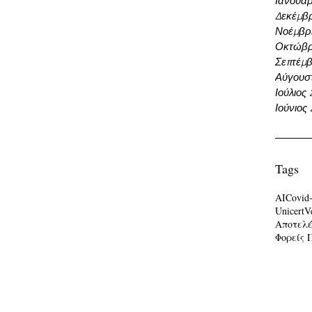
Ιανουάρ
Δεκέμβρ
Νοέμβρι
Οκτώβρ
Σεπτέμβ
Αύγουσ
Ιούλιος
Ιούνιος
Tags
AI
Covid
Unicert
V
Αποτελ
Φορείς 