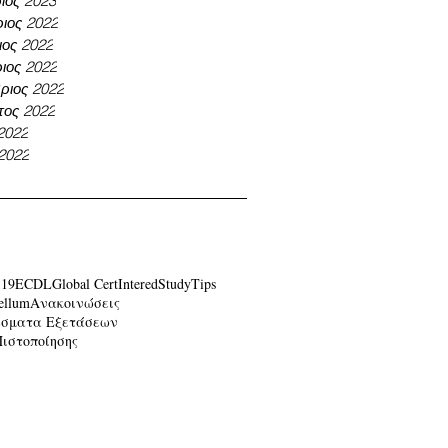
ιος 2023
ιος 2022
ος 2022
ιος 2022
ριος 2022
τος 2022
 2022
 2022
-19
ECDL
Global Cert
Intered
Study
Tips
ellum
Ανακοινώσεις
έσματα Εξετάσεων
Πιστοποίησης