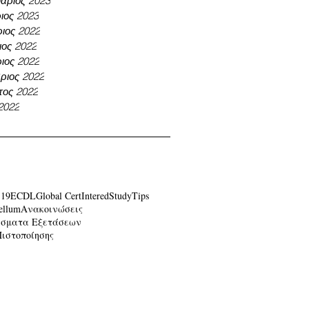
άριος 2023
ιος 2023
ιος 2022
ος 2022
ιος 2022
ριος 2022
τος 2022
 2022
-19
ECDL
Global Cert
Intered
Study
Tips
ellum
Ανακοινώσεις
έσματα Εξετάσεων
Πιστοποίησης