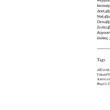
Φεβρου
Ιανουάρ
Δεκέμβρ
Νοέμβρι
Οκτώβρ
Σεπτέμβ
Αύγουσ
Ιούλιος
Tags
AI
Covid
Unicert
V
Αποτελ
Φορείς 