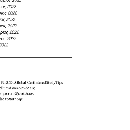
άριος 2023
ιος 2023
ιος 2022
ος 2022
ιος 2022
ριος 2022
τος 2022
 2022
-19
ECDL
Global Cert
Intered
Study
Tips
ellum
Ανακοινώσεις
έσματα Εξετάσεων
Πιστοποίησης