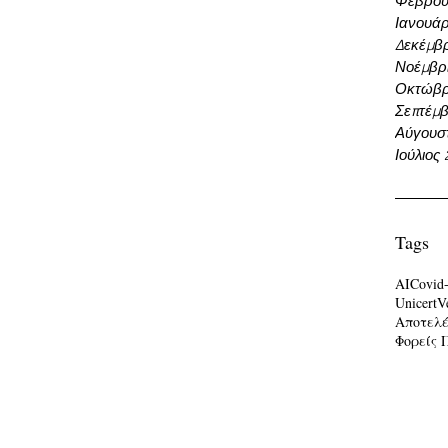
Φεβρου
Ιανουάρ
Δεκέμβρ
Νοέμβρι
Οκτώβρ
Σεπτέμβ
Αύγουσ
Ιούλιος
Tags
AI
Covid
Unicert
V
Αποτελ
Φορείς 