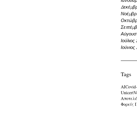
Ιανουάρ
Δεκέμβρ
Νοέμβρι
Οκτώβρ
Σεπτέμβ
Αύγουσ
Ιούλιος
Ιούνιος
Tags
AI
Covid
Unicert
V
Αποτελ
Φορείς 