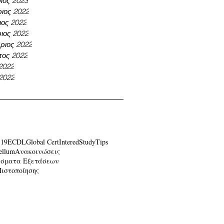
ιος 2023
ιος 2022
ος 2022
ιος 2022
ριος 2022
τος 2022
 2022
 2022
-19
ECDL
Global Cert
Intered
Study
Tips
ellum
Ανακοινώσεις
έσματα Εξετάσεων
Πιστοποίησης