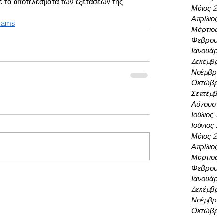
τε τα αποτελέσματα των εξετάσεων της 
Μάιος 
Απρίλιο
exams
Μάρτιο
Φεβρου
Ιανουάρ
Δεκέμβρ
Νοέμβρι
Οκτώβρ
Σεπτέμβ
Αύγουσ
Ιούλιος
Ιούνιος
Μάιος 
Απρίλιο
Μάρτιο
Φεβρου
Ιανουάρ
Δεκέμβρ
Νοέμβρι
Οκτώβρ