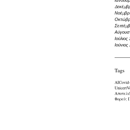
Ιανουάρ
Δεκέμβρ
Νοέμβρι
Οκτώβρ
Σεπτέμβ
Αύγουσ
Ιούλιος
Ιούνιος
Tags
AI
Covid
Unicert
V
Αποτελ
Φορείς 