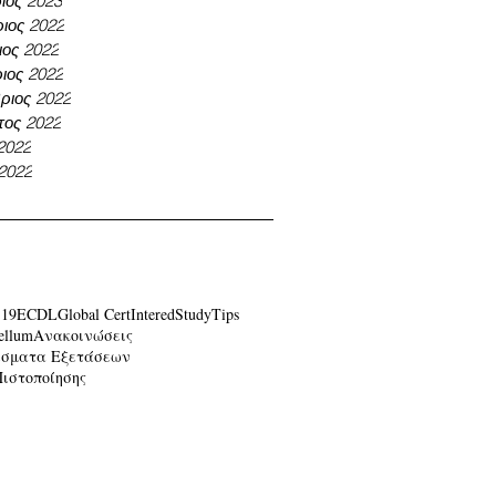
ιος 2023
ιος 2022
ος 2022
ιος 2022
ριος 2022
τος 2022
 2022
 2022
-19
ECDL
Global Cert
Intered
Study
Tips
ellum
Ανακοινώσεις
έσματα Εξετάσεων
Πιστοποίησης