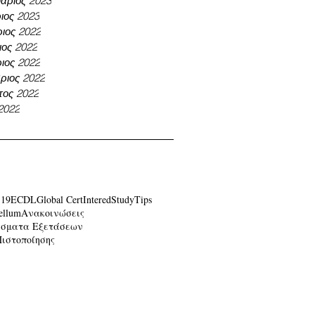
άριος 2023
ιος 2023
ιος 2022
ος 2022
ιος 2022
ριος 2022
τος 2022
 2022
-19
ECDL
Global Cert
Intered
Study
Tips
ellum
Ανακοινώσεις
έσματα Εξετάσεων
Πιστοποίησης