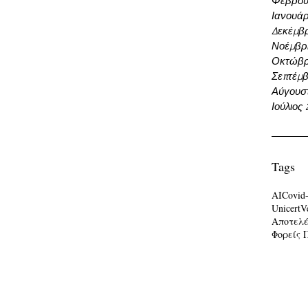
Φεβρου
Ιανουάρ
Δεκέμβρ
Νοέμβρι
Οκτώβρ
Σεπτέμβ
Αύγουσ
Ιούλιος
Tags
AI
Covid
Unicert
V
Αποτελ
Φορείς 