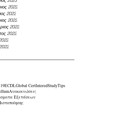
ιος 2023
ιος 2022
ος 2022
ιος 2022
ριος 2022
τος 2022
 2022
 2022
-19
ECDL
Global Cert
Intered
Study
Tips
ellum
Ανακοινώσεις
έσματα Εξετάσεων
Πιστοποίησης