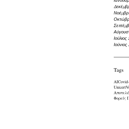
Ιανουάρ
Δεκέμβρ
Νοέμβρι
Οκτώβρ
Σεπτέμβ
Αύγουσ
Ιούλιος
Ιούνιος
Tags
AI
Covid
Unicert
V
Αποτελ
Φορείς 