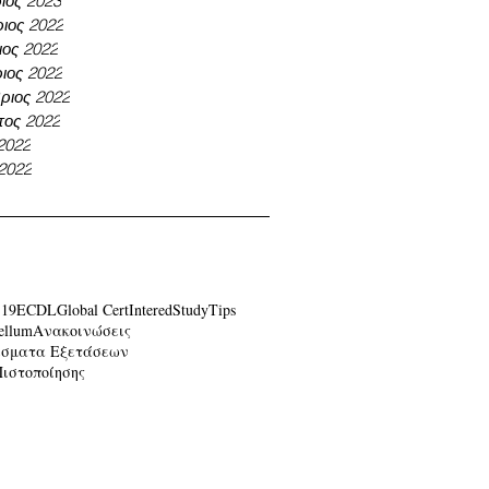
ιος 2023
ιος 2022
ος 2022
ιος 2022
ριος 2022
τος 2022
 2022
 2022
-19
ECDL
Global Cert
Intered
Study
Tips
ellum
Ανακοινώσεις
έσματα Εξετάσεων
Πιστοποίησης