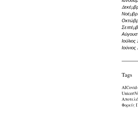
Ιανουάρ
Δεκέμβρ
Νοέμβρι
Οκτώβρ
Σεπτέμβ
Αύγουσ
Ιούλιος
Ιούνιος
Tags
AI
Covid
Unicert
V
Αποτελ
Φορείς 