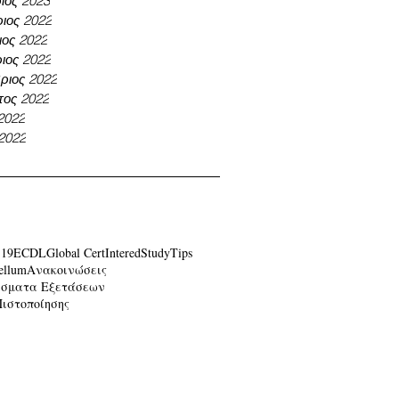
ιος 2023
ιος 2022
ος 2022
ιος 2022
ριος 2022
τος 2022
 2022
 2022
-19
ECDL
Global Cert
Intered
Study
Tips
ellum
Ανακοινώσεις
έσματα Εξετάσεων
Πιστοποίησης