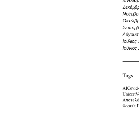
Ιανουάρ
Δεκέμβρ
Νοέμβρι
Οκτώβρ
Σεπτέμβ
Αύγουσ
Ιούλιος
Ιούνιος
Tags
AI
Covid
Unicert
V
Αποτελ
Φορείς 