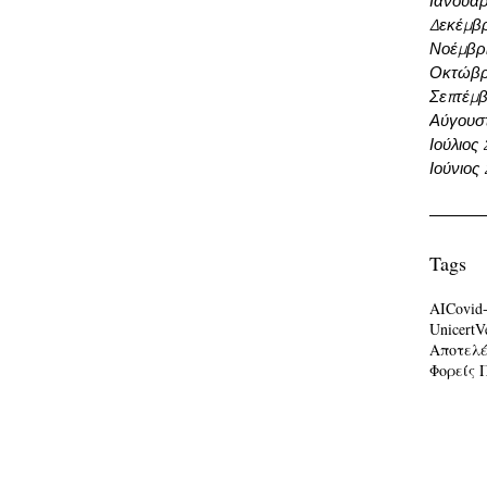
Ιανουάρ
Δεκέμβρ
Νοέμβρι
Οκτώβρ
Σεπτέμβ
Αύγουσ
Ιούλιος
Ιούνιος
Tags
AI
Covid
Unicert
V
Αποτελ
Φορείς 