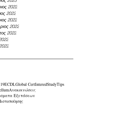
ιος 2023
ιος 2022
ος 2022
ιος 2022
ριος 2022
τος 2022
 2022
 2022
-19
ECDL
Global Cert
Intered
Study
Tips
ellum
Ανακοινώσεις
έσματα Εξετάσεων
Πιστοποίησης