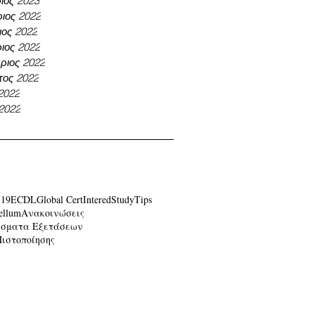
ιος 2023
ιος 2022
ος 2022
ιος 2022
ριος 2022
τος 2022
 2022
 2022
-19
ECDL
Global Cert
Intered
Study
Tips
ellum
Ανακοινώσεις
έσματα Εξετάσεων
Πιστοποίησης