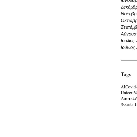
Ιανουάρ
Δεκέμβρ
Νοέμβρι
Οκτώβρ
Σεπτέμβ
Αύγουσ
Ιούλιος
Ιούνιος
Tags
AI
Covid
Unicert
V
Αποτελ
Φορείς 