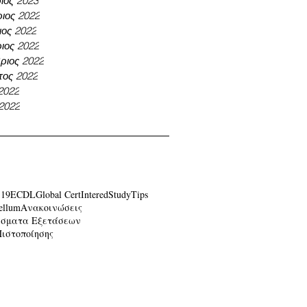
ιος 2023
ιος 2022
ος 2022
ιος 2022
ριος 2022
τος 2022
 2022
 2022
-19
ECDL
Global Cert
Intered
Study
Tips
ellum
Ανακοινώσεις
έσματα Εξετάσεων
Πιστοποίησης