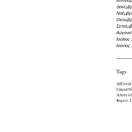
Ιανουάρ
Δεκέμβρ
Νοέμβρι
Οκτώβρ
Σεπτέμβ
Αύγουσ
Ιούλιος
Ιούνιος
Tags
AI
Covid
Unicert
V
Αποτελ
Φορείς 