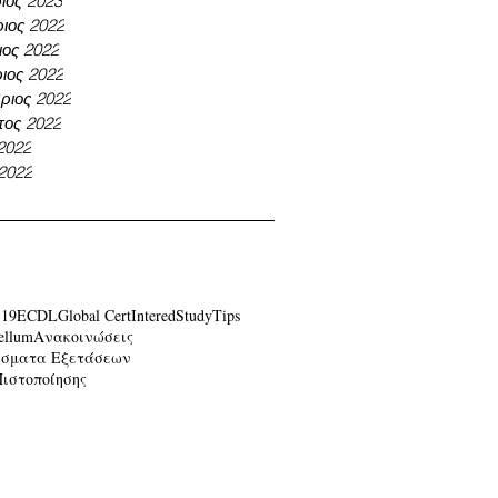
ιος 2023
ιος 2022
ος 2022
ιος 2022
ριος 2022
τος 2022
 2022
 2022
-19
ECDL
Global Cert
Intered
Study
Tips
ellum
Ανακοινώσεις
έσματα Εξετάσεων
Πιστοποίησης