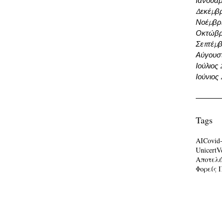
Ιανουάρ
Δεκέμβρ
Νοέμβρι
Οκτώβρ
Σεπτέμβ
Αύγουσ
Ιούλιος
Ιούνιος
Tags
AI
Covid
Unicert
V
Αποτελ
Φορείς 