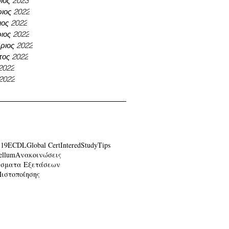
ιος 2023
ιος 2022
ος 2022
ιος 2022
ριος 2022
τος 2022
 2022
 2022
-19
ECDL
Global Cert
Intered
Study
Tips
ellum
Ανακοινώσεις
έσματα Εξετάσεων
Πιστοποίησης