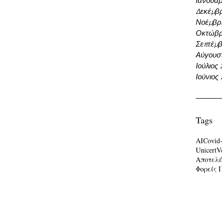
Ιανουάρ
Δεκέμβρ
Νοέμβρι
Οκτώβρ
Σεπτέμβ
Αύγουσ
Ιούλιος
Ιούνιος
Tags
AI
Covid
Unicert
V
Αποτελ
Φορείς 