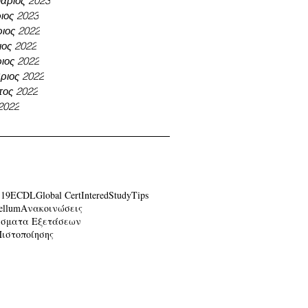
άριος 2023
ιος 2023
ιος 2022
ος 2022
ιος 2022
ριος 2022
τος 2022
 2022
-19
ECDL
Global Cert
Intered
Study
Tips
ellum
Ανακοινώσεις
έσματα Εξετάσεων
Πιστοποίησης