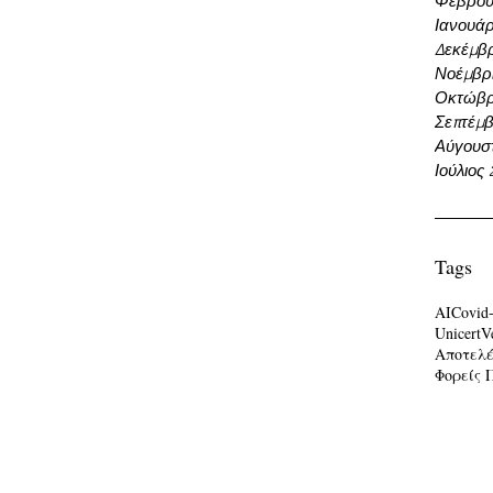
Φεβρου
Ιανουάρ
Δεκέμβρ
Νοέμβρι
Οκτώβρ
Σεπτέμβ
Αύγουσ
Ιούλιος
Tags
AI
Covid
Unicert
V
Αποτελ
Φορείς 