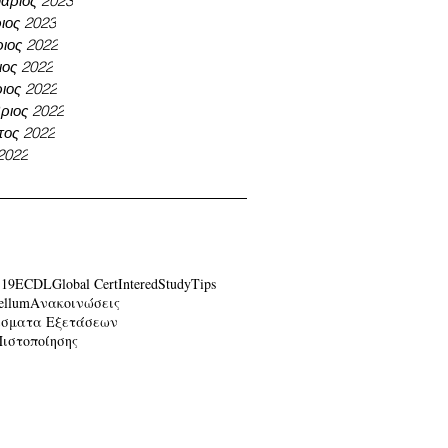
άριος 2023
ιος 2023
ιος 2022
ος 2022
ιος 2022
ριος 2022
τος 2022
 2022
-19
ECDL
Global Cert
Intered
Study
Tips
ellum
Ανακοινώσεις
έσματα Εξετάσεων
Πιστοποίησης