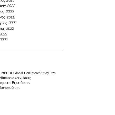
ιος 2023
ιος 2022
ος 2022
ιος 2022
ριος 2022
τος 2022
 2022
 2022
-19
ECDL
Global Cert
Intered
Study
Tips
ellum
Ανακοινώσεις
έσματα Εξετάσεων
Πιστοποίησης