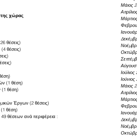
Μάιος 
Απρίλιο
ς της χώρας
Μάρτιο
Φεβρου
Ιανουάρ
Δεκέμβρ
26 θέσεις)  
Νοέμβρι
4 θέσεις)  
Οκτώβρ
ις)  
Σεπτέμβ
σεις)  
Αύγουσ
Ιούλιος
έση)  
Ιούνιος
 (1 θέση)  
Μάιος 
(1 θέση)  
Απρίλιο
Μάρτιο
μικών Έργων (2 θέσεις)  
Φεβρου
1 θέση) 
Ιανουάρ
 49 θέσεων ανά περιφέρεια :
Δεκέμβρ
Νοέμβρι
Οκτώβρ