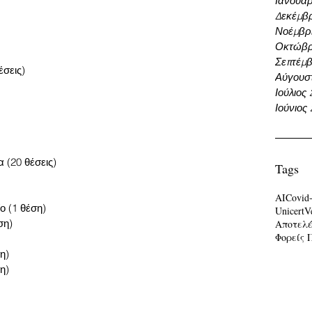
Ιανουάρ
Δεκέμβρ
Νοέμβρι
Οκτώβρ
Σεπτέμβ
σεις) 
Αύγουσ
Ιούλιος
Ιούνιος
 (20 θέσεις) 
Tags
AI
Covid
ο (1 θέση)  
Unicert
V
η)  
Αποτελ
Φορείς 
)  
)  