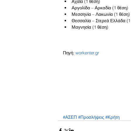
Αχαΐα (1 θέση)  
Αργολίδα – Αρκαδία (1 θέση)  
Μεσσηνία – Λακωνία (1 θέση) 
Θεσσαλία – Στερεά Ελλάδα (1 
Μαγνησία (1 θέση) 
Πηγή: 
workenter.gr
#ΑΣΕΠ
#Προσλήψεις
#Κρήτη