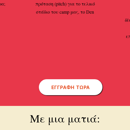
ρα;
πρόταση (pitch) για το τελικό
στάδιο του camp μας, το Den
δί
ε
ΕΓΓΡΑΦΗ ΤΩΡΑ
Με μια ματιά: