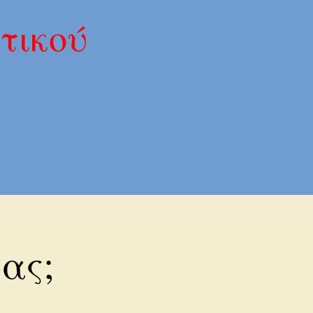
οτικού
σας;