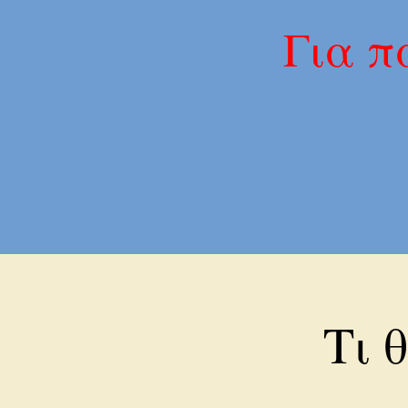
Για π
Τι 