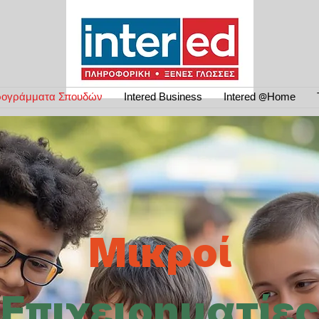
ογράμματα Σπουδών
Intered Business
Intered @Home
Μικροί
Επιχειρηματίες