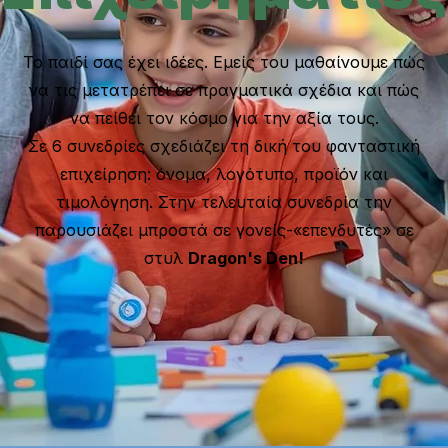
Το παιδί σας έχει ιδέες. Εμείς του μαθαίνουμε πώς
να τις μετατρέπει σε πραγματικά σχέδια και πώς
να πείθει τον κόσμο για την αξία τους.
Σε 6 συνεδρίες σχεδιάζει τη δική του φανταστική
επιχείρηση: όνομα, λογότυπο, προϊόν και
τιμολόγηση. Στην τελευταία συνεδρία την
παρουσιάζει μπροστά σε γονείς-«επενδυτές» σε
στυλ
Dragon's Den!