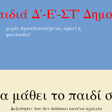
αιδιά Δ'-Ε'-ΣΤ' Δημ
χωρίς προαπαιτούμενα, αρκεί η
φαντασία!
θα μάθει το παιδί 
Δεξιότητες που δεν διδάσκει κανένα σχολείο