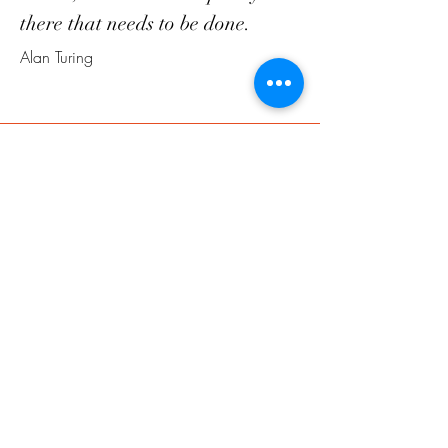
there that needs to be done.
Alan Turing
ΕΠΙΚΟΙΝΩΝΙΑ
Τηλ.
2815200140
Κιν:
6940817451
:
6936743821
Κιν
Λ. Ανδρέα Παπανδρέου 1,
Όαση, 71305,
Ηράκλειο Κρήτης
contact@intered.gr