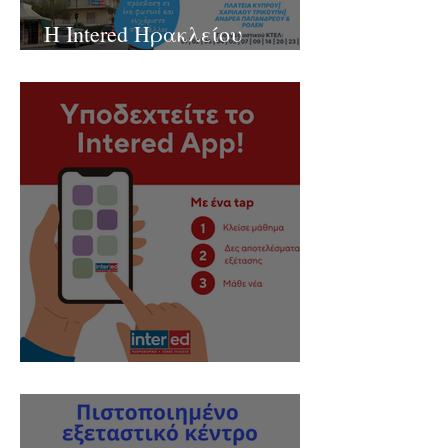
Η Intered Ηρακλείου
μετακομίζει!
Ήρθε το Intered App!