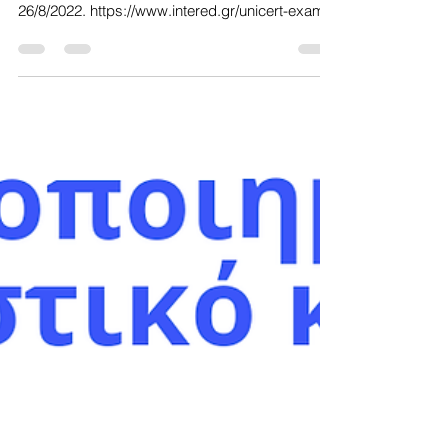
Unicert
Στο παρακάτω link μπορείτε να δείτε τα
αποτελέσματα των εξετάσεων της Unicert στις
26/8/2022. https://www.intered.gr/unicert-exams