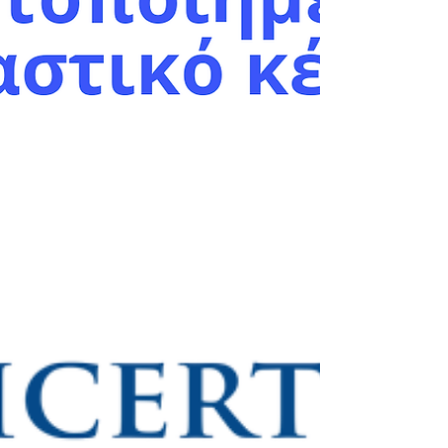
μπορείτε να δείτε τα αποτελέσματα της εξέτασης
ECDL στις 22/8/2022.
https://www.intered.gr/ecdl-exams