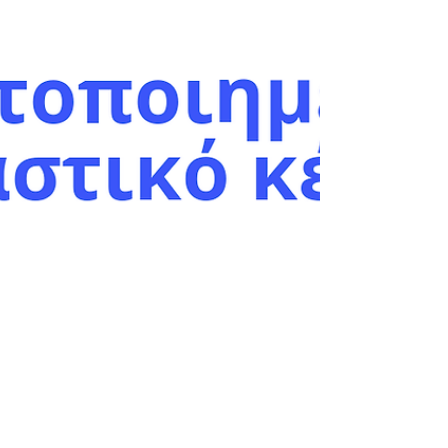
Αγαπητοί σπουδαστές, στο παρακάτω link
μπορείτε να δείτε τη λίστα υποψηφίων για την
εξέταση ECDL στις 29/8/2022. Παρακαλούμε
να...