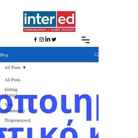
Βlog
All Posts
All Posts
Getting
Started
Your
Community
Πληροφορική
Η/Υ