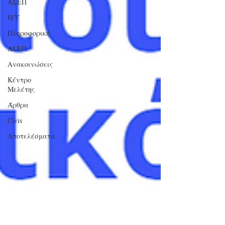
ΑΣΕΠ
Η/Υ
Πληροφορική
ΑΣΕΠ
Ανακοινώσεις
Κέντρο
Μελέτης
Άρθρα
Civis
Αποτελέσματα