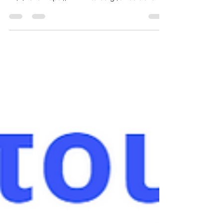
Στο παρακάτω link μπορείτε να δείτε τα
αποτελέσματα των εξετάσεων της Unicert στις
21/7/2023. https://www.intered.gr/unicert-exams