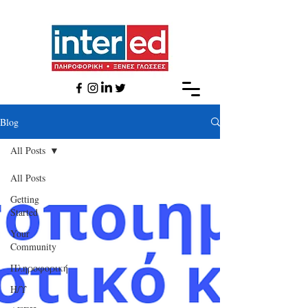
Βlog
All Posts
All Posts
Getting
Started
Your
Community
Πληροφορική
Η/Υ