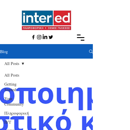
Βlog
All Posts
All Posts
Getting
Started
Your
Community
Πληροφορική
Η/Υ