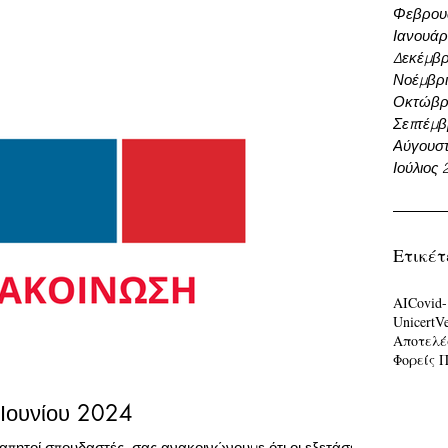
Φεβρου
Ιανουάρ
Δεκέμβρ
Νοέμβρι
Οκτώβρι
Σεπτέμβ
Αύγουστ
Ιούλιος 
Ετικέτ
AI
Covid-
Unicert
V
Αποτελέ
Φορείς 
Ιουνίου 2024
πητοί σπουδαστές, σας ανακοινώνουμε ότι οι εξετάσεις