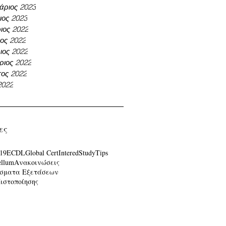
άριος 2023
ιος 2023
ιος 2022
ος 2022
ος 2022
ριος 2022
ος 2022
2022
ες
19
ECDL
Global Cert
Intered
Study
Tips
ellum
Ανακοινώσεις
σματα Εξετάσεων
Πιστοποίησης