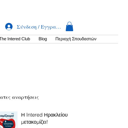
Σύνδεση / Εγγραφή
The Intered Club
Βlog
Περιοχή Σπουδαστών
ατες αναρτήσεις
Η Intered Ηρακλείου
μετακομίζει!