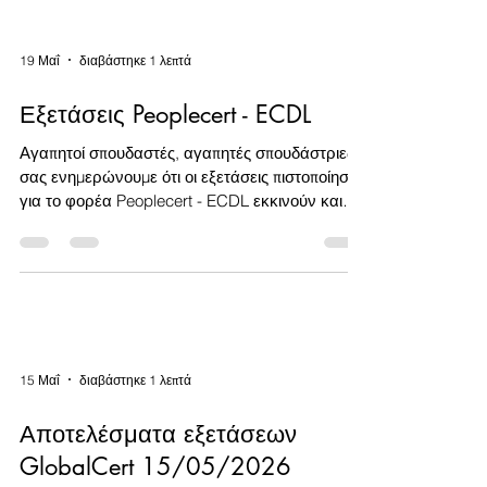
19 Μαΐ
διαβάστηκε 1 λεπτά
Εξετάσεις Peoplecert - ECDL
Αγαπητοί σπουδαστές, αγαπητές σπουδάστριες,
σας ενημερώνουμε ότι οι εξετάσεις πιστοποίησης
για το φορέα Peoplecert - ECDL εκκινούν και
πάλι καθώς ολοκληρώθηκαν οι διαδικασίες που
απαιτούνταν μετά την μετακόμιση του κέντρου
μας. Η πρώτη προγραμματισμένη και
εγκεκριμένη από το φορέα εξέταση είναι την
Παρασκευή 12/6/2026 στις 17:00. Για να
δηλώσετε τη συμμετοχή σας μπορείτε να
συμπληρώσετε την παρακάτω
15 Μαΐ
διαβάστηκε 1 λεπτά
φόρμα:https://form.jotform.com/2209447042883
60. Παρακαλούμε για την έγκαιρη δ
Αποτελέσματα εξετάσεων
GlobalCert 15/05/2026