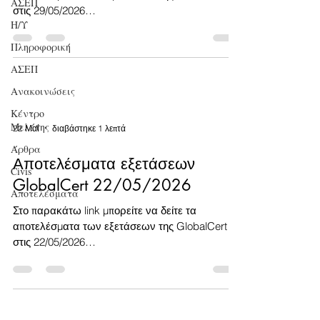
ΑΣΕΠ
στις 29/05/2026
Η/Υ
https://www.intered.gr/globalcert-exams
Πληροφορική
ΑΣΕΠ
Ανακοινώσεις
Κέντρο
Μελέτης
22 Μαΐ
διαβάστηκε 1 λεπτά
Άρθρα
Αποτελέσματα εξετάσεων
Civis
GlobalCert 22/05/2026
Αποτελέσματα
Στο παρακάτω link μπορείτε να δείτε τα
αποτελέσματα των εξετάσεων της GlobalCert
στις 22/05/2026
https://www.intered.gr/globalcert-exams