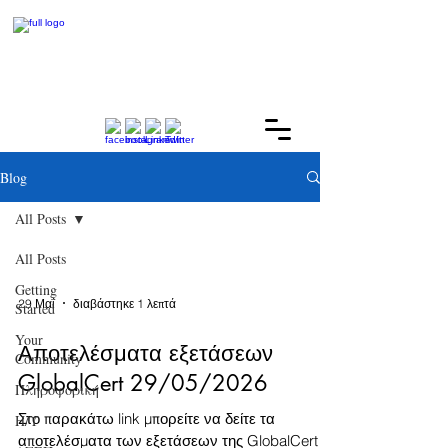
Βlog
All Posts
All Posts
Getting
29 Μαΐ
διαβάστηκε 1 λεπτά
Started
Your
Αποτελέσματα εξετάσεων
Community
GlobalCert 29/05/2026
Πληροφορική
Στο παρακάτω link μπορείτε να δείτε τα
Η/Υ
αποτελέσματα των εξετάσεων της GlobalCert