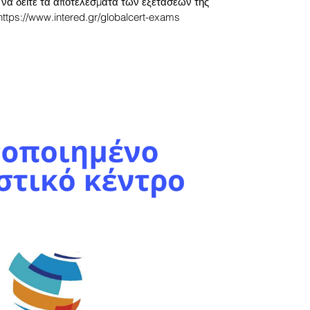
 να δείτε τα αποτελέσματα των εξετάσεων της
https://www.intered.gr/globalcert-exams