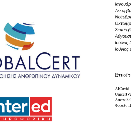
Ιανουάρ
Δεκέμβρ
Νοέμβρι
Οκτώβρι
Σεπτέμβ
Αύγουστ
Ιούλιος 
Ιούνιος 
Ετικέτ
AI
Covid-
Unicert
V
Αποτελέ
Φορείς 