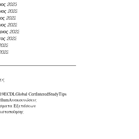
ιος 2023
ιος 2022
ος 2022
ος 2022
ριος 2022
ος 2022
2022
2022
ες
19
ECDL
Global Cert
Intered
Study
Tips
ellum
Ανακοινώσεις
σματα Εξετάσεων
Πιστοποίησης