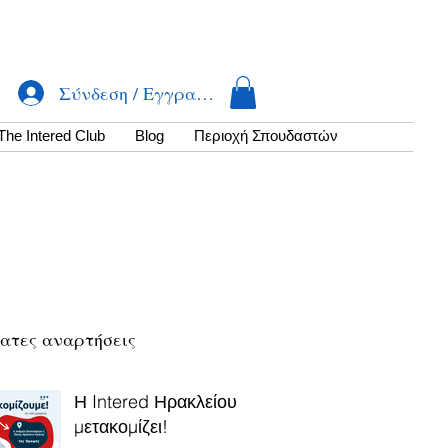
Σύνδεση / Εγγραφή
The Intered Club
Βlog
Περιοχή Σπουδαστών
ατες αναρτήσεις
Η Intered Ηρακλείου
μετακομίζει!