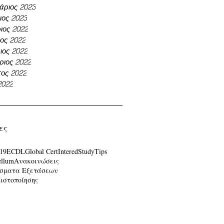
άριος 2023
ιος 2023
ιος 2022
ος 2022
ος 2022
ριος 2022
ος 2022
2022
ες
19
ECDL
Global Cert
Intered
Study
Tips
ellum
Ανακοινώσεις
σματα Εξετάσεων
Πιστοποίησης