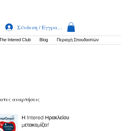
Σύνδεση / Εγγραφή
The Intered Club
Βlog
Περιοχή Σπουδαστών
ατες αναρτήσεις
Η Intered Ηρακλείου
μετακομίζει!