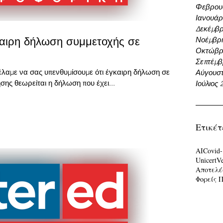
Φεβρου
Ιανουάρ
Δεκέμβρ
ιρη δήλωση συμμετοχής σε
Νοέμβρι
Οκτώβρι
Σεπτέμβ
έλαμε να σας υπενθυμίσουμε ότι έγκαιρη δήλωση σε
Αύγουστ
σης θεωρείται η δήλωση που έχει...
Ιούλιος 
Ετικέτ
AI
Covid-
Unicert
V
Αποτελέ
Φορείς 