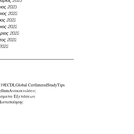
άριος 2023
ιος 2023
ιος 2022
ος 2022
ιος 2022
ριος 2022
τος 2022
 2022
-19
ECDL
Global Cert
Intered
Study
Tips
ellum
Ανακοινώσεις
έσματα Εξετάσεων
Πιστοποίησης