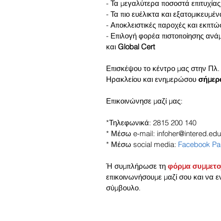
- Τα μεγαλύτερα ποσοστά επιτυχίας 
- Τα πιο ευέλικτα και εξατομικευμ
- Αποκλειστικές παροχές και εκπτώ
- Επιλογή φορέα πιστοποίησης ανά
και 
Global Cert
Επισκέψου το κέντρο μας στην Πλ. 
Ηρακλείου και ενημερώσου 
σήμερ
Επικοινώνησε μαζί μας:
*Τηλεφωνικά: 2815 200 140
* Μέσω e-mail: infoher@intered.edu
* Μέσω social media: 
Facebook P
Ή συμπλήρωσε τη 
φόρμα συμμετ
επικοινωνήσουμε μαζί σου και να ε
σύμβουλο.