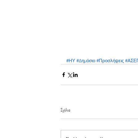
#ΗΥ
#Δημόσιο
#Προσλήψεις
#ΑΣΕ
Σχόλια