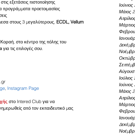
στις εξετάσεις πιστοποίησης
Ιούνιος
ένα προγράμματα προετοιμασίας
Μάιος 
σεις
Απρίλιο
μεσα στους 3 μεγαλύτερους, 
ECDL, Vellum
Μάρτιο
Φεβρου
Ιανουάρ
Κοραή, στο κέντρο της πόλης του 
Δεκέμβρ
α 
για τις επιλογές σου.
Νοέμβρι
Οκτώβρ
Σεπτέμβ
Αύγουσ
Ιούλιος
.gr
Ιούνιος
age
, 
Instagram Page
Μάιος 
Απρίλιο
οχής
 στο Intered Club για να 
Μάρτιο
νημερωθείς από τον εκπαιδευτικό μας 
Φεβρου
Ιανουάρ
Δεκέμβρ
Νοέμβρι