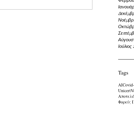
Φεβρου
Ιανουάρ
Δεκέμβρ
Νοέμβρι
Οκτώβρ
Σεπτέμβ
Αύγουσ
Ιούλιος
Tags
AI
Covid
Unicert
V
Αποτελ
Φορείς 